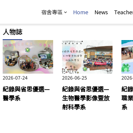
Jump to Main content
Jump to Navigation
宿舍專區
Home
News
Teache
人物誌
2026-07-24
2026-06-25
2026
紀錄與省思優選—
紀錄與省思優選—
紀
醫學系
生物醫學影像暨放
職
射科學系
系