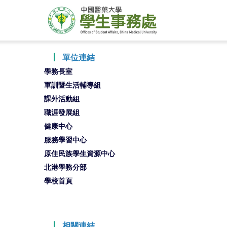
┃
單位連結
學務長室
軍訓暨生活輔導組
課外活動組
職涯發展組
健康中心
服務學習中心
原住民族學生資源中心
北港學務分部
學校首頁
┃
相關連結