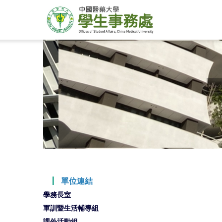
┃
單位連結
學務長室
軍訓暨生活輔導組
課外活動組