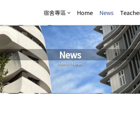
Jump to Main content
Jump to Navigation
宿舍專區
Home
News
Teache
News
You are here
Home
-
News