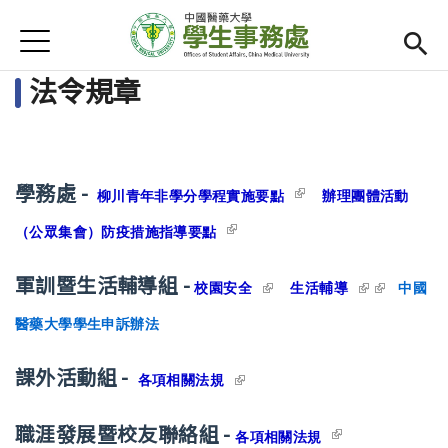
Jump to Main content
Jump to Navigation
首頁
首頁
Open subm
法令規章
單位連結
最新消息
(link is external)
學務處 -
柳川青年非學分學程實施要點
辦理團體活動
Open submenu (活動集錦)
活動集錦
(link is external)
（公眾集會）防疫措施指導要點
法令規章
軍訓暨生活輔導組 -
(link is external)
(link is
(link is
校園安全
生活輔導
中國
Open submenu (宿舍專區)
宿舍專區
external)
external)
醫藥大學學生申訴辦法
智慧校園食衣住行
課外活動組 -
(link is external)
各項相關法規
(link is
職涯發展暨校友聯絡組 -
各項相關法規