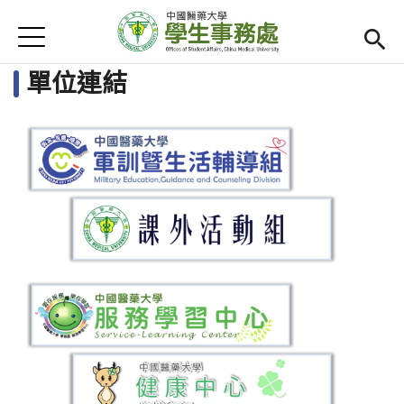
Jump to Main content
Jump to Navigation
首頁
首頁
Open subm
單位連結
單位連結
最新消息
Open submenu (活動集錦)
活動集錦
法令規章
Open submenu (宿舍專區)
宿舍專區
智慧校園食衣住行