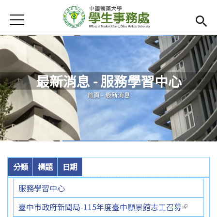
Jump to Main content
Jump to Navigation
首頁
首頁
Open subm
單位連結
最新消息 - 服務學習中心
最新消息
您在這裡
首頁
-
最新消息
Open submenu (活動集錦)
活動集錦
法令規章
Open submenu (宿舍專區)
宿舍專區
分類
標題
日期
智慧校園食衣住行
服務學習中心
臺中市政府新聞局-115年度臺中願景館志工召募
(link is