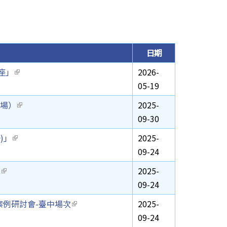
日期
座」
(link is external)
2026-
05-19
大場）
(link is external)
2025-
09-30
)」
(link is external)
2025-
09-24
動
(link is external)
2025-
09-24
案例研討會-臺中場次
(link is external)
2025-
09-24