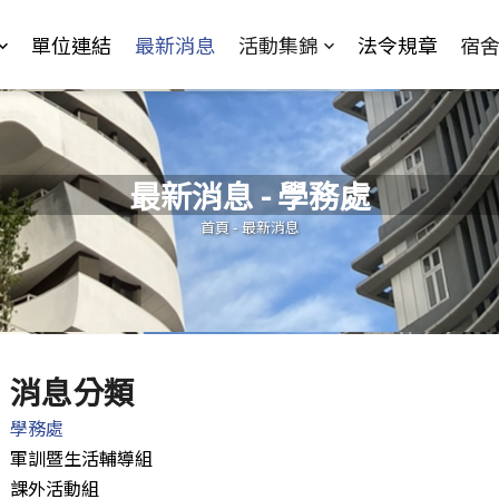
Jump to Main content
Jump to Navigation
單位連結
最新消息
活動集錦
法令規章
宿
最新消息 - 學務處
您在這裡
首頁
-
最新消息
消息分類
學務處
軍訓暨生活輔導組
課外活動組