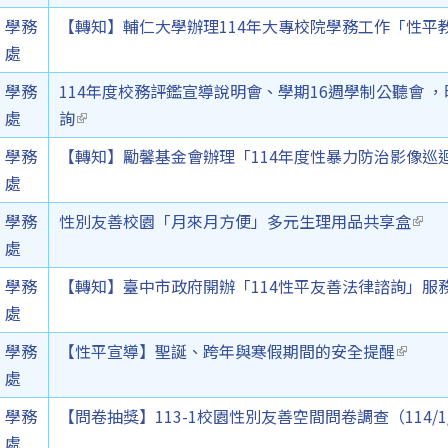
學務
【轉知】輔仁大學辦理114年大專校院學務工作「性平
處
學務
114年度校務評鑑宣導說明會、學期16週學制公聽會 
處
詢
(link is external)
學務
【轉知】勵馨基金會辦理「114年度性暴力防治影像巡
處
學務
性別友善校園「月來月方便」多元生理用品共享盒
(link
處
學務
【轉知】臺中市政府開辦「114性平友善法律諮詢」服
處
學務
【性平宣導】聖誕、跨年與寒假期間的安全提醒
(link i
處
學務
【問卷抽獎】113-1校園性別友善空間問卷調查（114/1
處