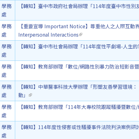
學務
【轉知】臺中市政府社會局辦理「114年度臺中市性別
處
 is
學務
【重要宣導 Important Notice】尊重他人之人際互動界線 Res
rnal)
處
Interpersonal Interactions
(link is external)
學務
【轉知】臺中市社會局辦理「114年度性平劇場-人生
處
學務
【轉知】教育部辦理「數位/網路性別暴力防治短影音
處
學務
【轉知】中華醫事科技大學辦理「形塑友善學習環境：
處
動」
(link is external)
學務
【轉知】教育部辦理「114年大專校院跟蹤騷擾暨數位
處
學務
【轉知】114年度性侵害或性騷擾事件法院判決案例研
處