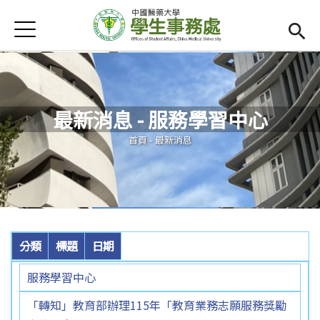
Jump to Main content
Jump to Navigation
首頁
首頁
Open subm
單位連結
最新消息 - 服務學習中心
最新消息
您在這裡
首頁
-
最新消息
Open submenu (活動集錦)
活動集錦
法令規章
Open submenu (宿舍專區)
宿舍專區
分類
標題
日期
智慧校園食衣住行
服務學習中心
「轉知」教育部辦理115年「教育業務志願服務獎勵