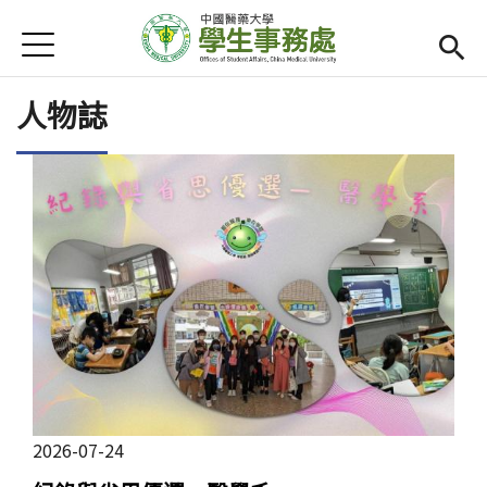
Jump to Main content
Jump to Navigation
首頁
首頁
Open subm
人物誌
單位連結
最新消息
Open submenu (活動集錦)
活動集錦
法令規章
Open submenu (宿舍專區)
宿舍專區
智慧校園食衣住行
2026-07-24